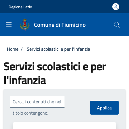
Salta al contenuto principale
Skip to footer content
Regione Lazio
Comune di Fiumicino
Briciole di pane
Home
/
Servizi scolastici e per l'infanzia
Servizi scolastici e per
l'infanzia
Cerca i contenuti che nel
titolo contengono: